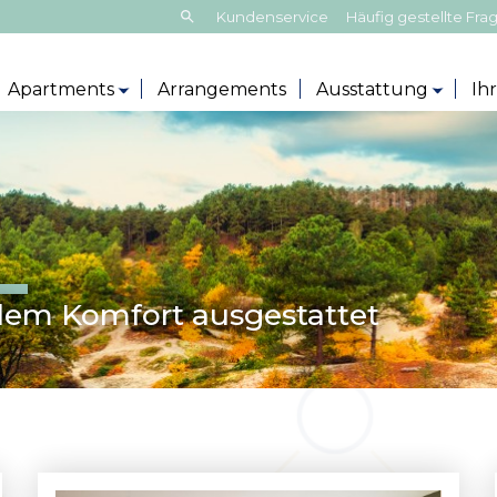
Frontend
Kundenservice
Häufig gestellte Fra
search:
Apartments
Arrangements
Ausstattung
Ih
llem Komfort ausgestattet