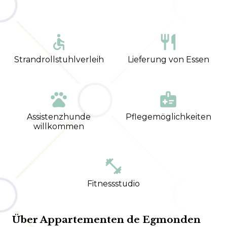
accessible
restaurant
Strandrollstuhlverleih
Lieferung von Essen
pets
medical_information
Assistenzhunde
Pflegemöglichkeiten
willkommen
fitness_center
Fitnessstudio
Über Appartementen de Egmonden