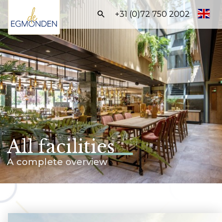
Search:
+31 (0)72 750 2002
Homepage
Apartment
Packages
Facilities
Care
All facilities
Info
A complete overview
BOOK DIRECTLY